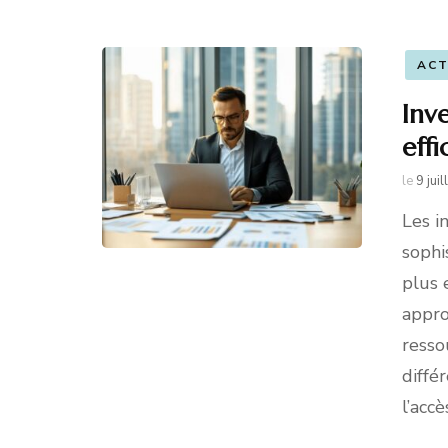
AC
Inv
eff
le
9 jui
Les i
sophi
plus 
appro
resso
diffé
l’acc