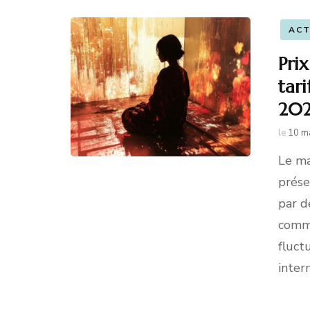
AC
Prix
tari
20
le
10 m
Le ma
prés
par d
comme
fluct
inter