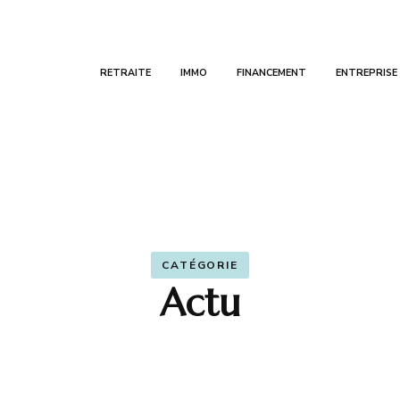
RETRAITE
IMMO
FINANCEMENT
ENTREPRISE
Cac 40
Un professionnel pour vous
CATÉGORIE
Actu