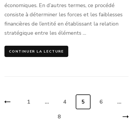
économiques. En d’autres termes, ce procédé
consiste à déterminer les forces et les faiblesses
financières de l’entité en établissant la relation
stratégique entre les éléments …
CONTINUER LA LECTURE
Pagination
1
…
4
5
6
…
Page
Page
Page
Page
des
8
Page
publications